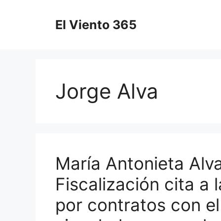
Saltar
al
El Viento 365
contenido
Jorge Alva
María Antonieta Alv
Fiscalización cita a
por contratos con e