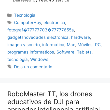
Categorías
Tecnología
Etiquetas
ComputerHoy
,
electronica
,
fotograf�77777703�77777655a
,
gadgetsnovedades electronica
,
hardware
,
imagen y sonido
,
informatica
,
Mac
,
Móviles
,
PC
,
programas informaticos
,
Software
,
Tablets
,
tecnología
,
Windows
Deja un comentario
RoboMaster TT, los drones
educativos de DJI para
aprender inteligencia artificial