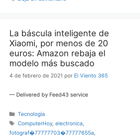
La báscula inteligente de
Xiaomi, por menos de 20
euros: Amazon rebaja el
modelo más buscado
4 de febrero de 2021
por
El Viento 365
— Delivered by Feed43 service
Categorías
Tecnología
Etiquetas
ComputerHoy
,
electronica
,
fotograf�77777703�77777655a
,