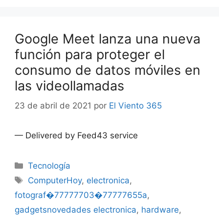
Google Meet lanza una nueva
función para proteger el
consumo de datos móviles en
las videollamadas
23 de abril de 2021
por
El Viento 365
— Delivered by Feed43 service
Categorías
Tecnología
Etiquetas
ComputerHoy
,
electronica
,
fotograf�77777703�77777655a
,
gadgetsnovedades electronica
,
hardware
,