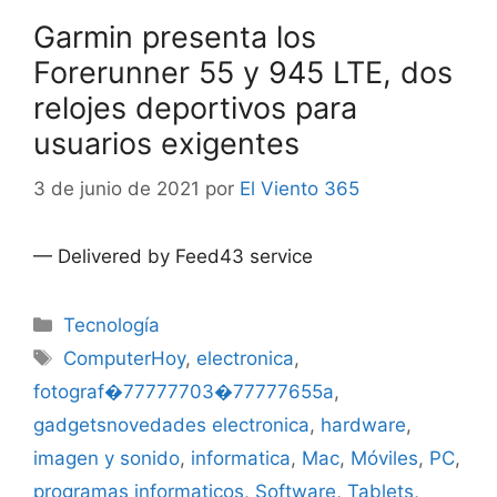
Garmin presenta los
Forerunner 55 y 945 LTE, dos
relojes deportivos para
usuarios exigentes
3 de junio de 2021
por
El Viento 365
— Delivered by Feed43 service
Categorías
Tecnología
Etiquetas
ComputerHoy
,
electronica
,
fotograf�77777703�77777655a
,
gadgetsnovedades electronica
,
hardware
,
imagen y sonido
,
informatica
,
Mac
,
Móviles
,
PC
,
programas informaticos
,
Software
,
Tablets
,