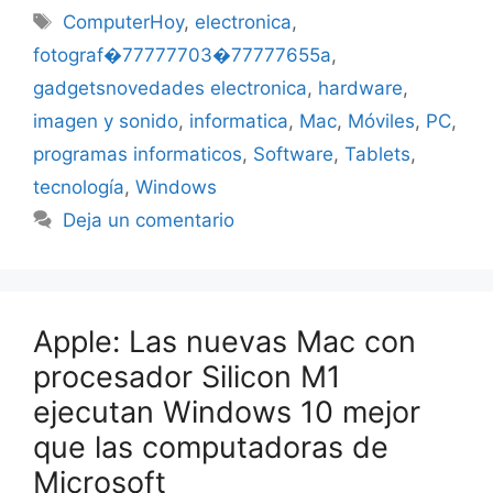
Etiquetas
ComputerHoy
,
electronica
,
fotograf�77777703�77777655a
,
gadgetsnovedades electronica
,
hardware
,
imagen y sonido
,
informatica
,
Mac
,
Móviles
,
PC
,
programas informaticos
,
Software
,
Tablets
,
tecnología
,
Windows
Deja un comentario
Apple: Las nuevas Mac con
procesador Silicon M1
ejecutan Windows 10 mejor
que las computadoras de
Microsoft