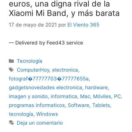
euros, una digna rival de la
Xiaomi Mi Band, y más barata
17 de mayo de 2021
por
El Viento 365
— Delivered by Feed43 service
Categorías
Tecnología
Etiquetas
ComputerHoy
,
electronica
,
fotograf�77777703�77777655a
,
gadgetsnovedades electronica
,
hardware
,
imagen y sonido
,
informatica
,
Mac
,
Móviles
,
PC
,
programas informaticos
,
Software
,
Tablets
,
tecnología
,
Windows
Deja un comentario