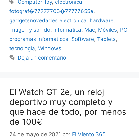
Etiquetas
ComputerHoy
,
electronica
,
fotograf�77777703�77777655a
,
gadgetsnovedades electronica
,
hardware
,
imagen y sonido
,
informatica
,
Mac
,
Móviles
,
PC
,
programas informaticos
,
Software
,
Tablets
,
tecnología
,
Windows
Deja un comentario
El Watch GT 2e, un reloj
deportivo muy completo y
que hace de todo, por menos
de 100€
24 de mayo de 2021
por
El Viento 365