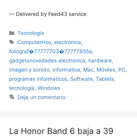
— Delivered by Feed43 service
Categorías
Tecnología
Etiquetas
ComputerHoy
,
electronica
,
fotograf�77777703�77777655a
,
gadgetsnovedades electronica
,
hardware
,
imagen y sonido
,
informatica
,
Mac
,
Móviles
,
PC
,
programas informaticos
,
Software
,
Tablets
,
tecnología
,
Windows
Deja un comentario
La Honor Band 6 baja a 39