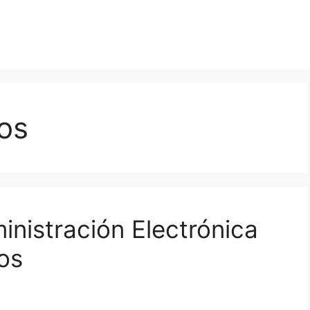
os
inistración Electrónica
os