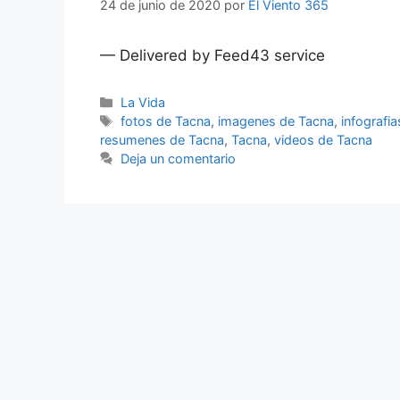
24 de junio de 2020
por
El Viento 365
— Delivered by Feed43 service
Categorías
La Vida
Etiquetas
fotos de Tacna
,
imagenes de Tacna
,
infografi
resumenes de Tacna
,
Tacna
,
videos de Tacna
Deja un comentario