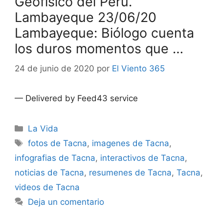
Geofísico del Perú.
Lambayeque 23/06/20
Lambayeque: Biólogo cuenta
los duros momentos que …
24 de junio de 2020
por
El Viento 365
— Delivered by Feed43 service
Categorías
La Vida
Etiquetas
fotos de Tacna
,
imagenes de Tacna
,
infografias de Tacna
,
interactivos de Tacna
,
noticias de Tacna
,
resumenes de Tacna
,
Tacna
,
videos de Tacna
Deja un comentario