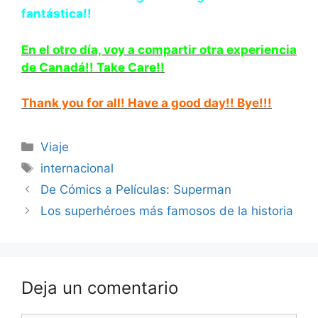
fantástica!!
En el otro día, voy a compartir otra experiencia
de Canadá!! Take Care!!
Thank you for all! Have a good day!! Bye!!!
Categorías
Viaje
Etiquetas
internacional
De Cómics a Películas: Superman
Los superhéroes más famosos de la historia
Deja un comentario