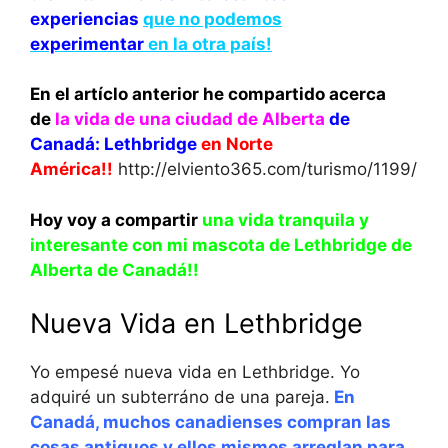
experiencias
que no podemos
experimentar
en la otra país!
En el artíclo anterior he compartido acerca
de
la vida de una ciudad de Alberta
de
Canadá: Lethbridge
en Norte
América!!
http://elviento365.com/turismo/1199/
Hoy voy a compartir
un
a vida tranquila y
interesante con mi mascota de Lethbridge de
Alberta de Canadá!!
Nueva Vida en Lethbridge
Yo empesé nueva vida en Lethbridge. Yo
adquiré un subterráno de una pareja.
En
Canadá, muchos canadienses compran las
cosas antiguos y ellos mismos arreglan para