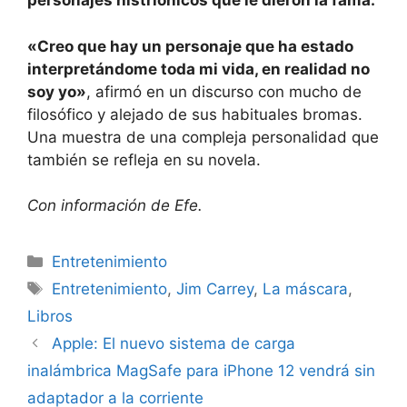
personajes histriónicos que le dieron la fama.
«Creo que hay un personaje que ha estado
interpretándome toda mi vida, en realidad no
soy yo»
, afirmó en un discurso con mucho de
filosófico y alejado de sus habituales bromas.
Una muestra de una compleja personalidad que
también se refleja en su novela.
Con información de Efe.
Categorías
Entretenimiento
Etiquetas
Entretenimiento
,
Jim Carrey
,
La máscara
,
Libros
Apple: El nuevo sistema de carga
inalámbrica MagSafe para iPhone 12 vendrá sin
adaptador a la corriente