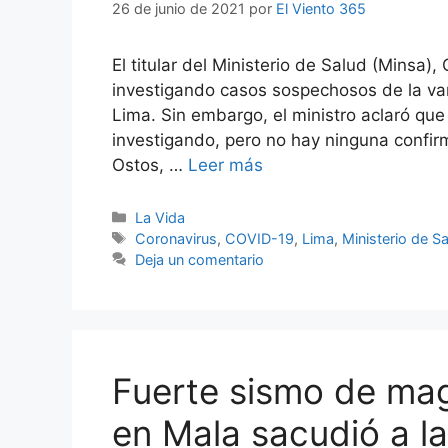
26 de junio de 2021
por
El Viento 365
El titular del Ministerio de Salud (Minsa),
investigando casos sospechosos de la var
Lima. Sin embargo, el ministro aclaró qu
investigando, pero no hay ninguna confirm
Ostos, …
Leer más
Categorías
La Vida
Etiquetas
Coronavirus
,
COVID-19
,
Lima
,
Ministerio de S
Deja un comentario
Fuerte sismo de mag
en Mala sacudió a la