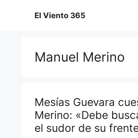
Saltar
al
El Viento 365
contenido
Manuel Merino
Mesías Guevara cue
Merino: «Debe busca
el sudor de su frent