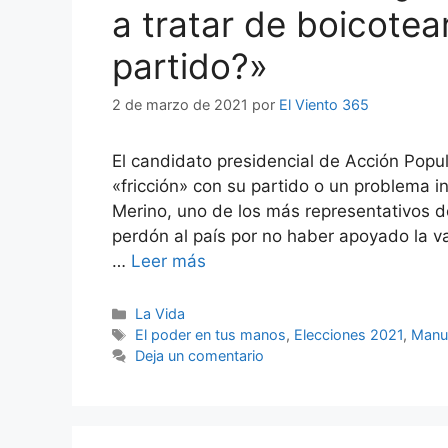
a tratar de boicotea
partido?»
2 de marzo de 2021
por
El Viento 365
El candidato presidencial de Acción Popu
«fricción» con su partido o un problema i
Merino, uno de los más representativos de
perdón al país por no haber apoyado la va
…
Leer más
Categorías
La Vida
Etiquetas
El poder en tus manos
,
Elecciones 2021
,
Manu
Deja un comentario