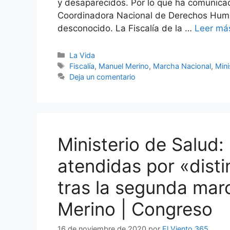
y desaparecidos. Por lo que ha comunicad
Coordinadora Nacional de Derechos Hum
desconocido. La Fiscalía de la …
Leer má
Categorías
La Vida
Etiquetas
Fiscalía
,
Manuel Merino
,
Marcha Nacional
,
Mini
Deja un comentario
Ministerio de Salud:
atendidas por «disti
tras la segunda mar
Merino | Congreso
16 de noviembre de 2020
por
El Viento 365