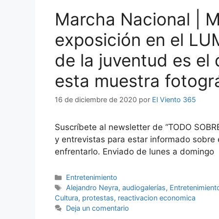
Marcha Nacional | M
exposición en el LUM
de la juventud es el 
esta muestra fotogr
16 de diciembre de 2020
por
El Viento 365
Suscríbete al newsletter de “TODO SOBR
y entrevistas para estar informado sobre
enfrentarlo. Enviado de lunes a domingo
Categorías
Entretenimiento
Etiquetas
Alejandro Neyra
,
audiogalerías
,
Entretenimient
Cultura
,
protestas
,
reactivacion economica
Deja un comentario