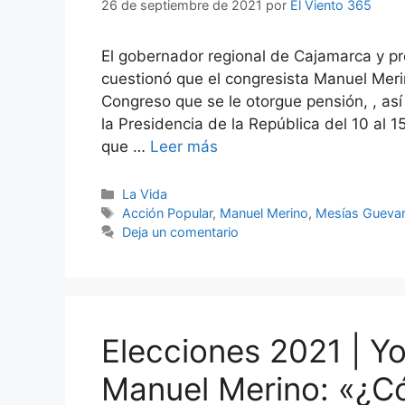
26 de septiembre de 2021
por
El Viento 365
El gobernador regional de Cajamarca y p
cuestionó que el congresista Manuel Merino
Congreso que se le otorgue pensión, , as
la Presidencia de la República del 10 al
que …
Leer más
Categorías
La Vida
Etiquetas
Acción Popular
,
Manuel Merino
,
Mesías Gueva
Deja un comentario
Elecciones 2021 | Y
Manuel Merino: «¿Có