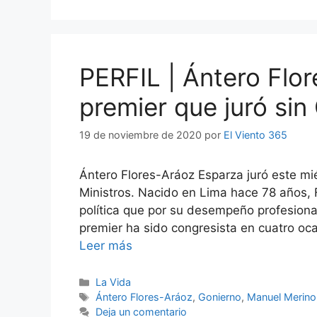
PERFIL | Ántero Flor
premier que juró sin
19 de noviembre de 2020
por
El Viento 365
Ántero Flores-Aráoz Esparza juró este mi
Ministros. Nacido en Lima hace 78 años, 
política que por su desempeño profesiona
premier ha sido congresista en cuatro oc
Leer más
Categorías
La Vida
Etiquetas
Ántero Flores-Aráoz
,
Gonierno
,
Manuel Merino
Deja un comentario