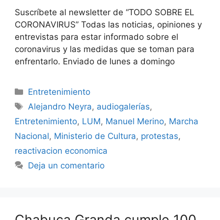
Suscríbete al newsletter de “TODO SOBRE EL
CORONAVIRUS” Todas las noticias, opiniones y
entrevistas para estar informado sobre el
coronavirus y las medidas que se toman para
enfrentarlo. Enviado de lunes a domingo
Categorías
Entretenimiento
Etiquetas
Alejandro Neyra
,
audiogalerías
,
Entretenimiento
,
LUM
,
Manuel Merino
,
Marcha
Nacional
,
Ministerio de Cultura
,
protestas
,
reactivacion economica
Deja un comentario
Chabuca Granda cumple 100