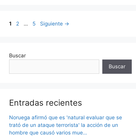
Página
Página
Página
1
2
…
5
Siguiente
→
Buscar
Buscar
Entradas recientes
Noruega afirmó que es 'natural evaluar que se
trató de un ataque terrorista' la acción de un
hombre que causó varios mue…