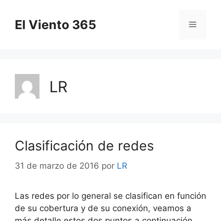
Saltar
al
El Viento 365
Menú
contenido
LR
Clasificación de redes
31 de marzo de 2016
por
LR
Las redes por lo general se clasifican en función
de su cobertura y de su conexión, veamos a
más detalle estos dos puntos a continuación